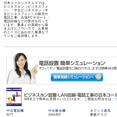
日本コールシステムズでは、
ビジネスホン（ビジネスフォ
ン）・中古ビジネスホン（中
古ビジネスフォン）の販売や
電話工事、出張PCサポート・
電話回線などの受付を行って
います。数多くの実績から築
き上げたノウハウで、お客様
のニーズにあわせた最適なプ
ランをご提供致します。
WEB上で簡単お見積りいただけます。ご相談お問合せは
こ
中古電話機
中古複合機
オフィス家具
NTT
SHARP
事務デスク