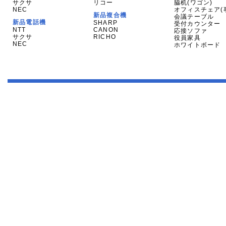
サクサ
リコー
脇机(ワゴン)
NEC
オフィスチェア(
新品複合機
会議テーブル
新品電話機
SHARP
受付カウンター
NTT
CANON
応接ソファ
サクサ
RICHO
役員家具
NEC
ホワイトボード