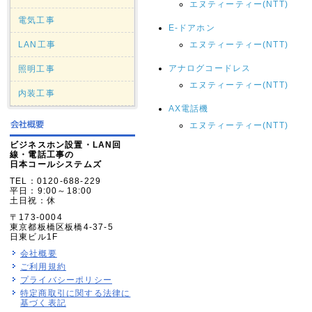
エヌティーティー(NTT)
電気工事
E-ドアホン
LAN工事
エヌティーティー(NTT)
アナログコードレス
照明工事
エヌティーティー(NTT)
内装工事
AX電話機
エヌティーティー(NTT)
ビジネスホン設置・LAN回
線・電話工事の
日本コールシステムズ
TEL：0120-688-229
平日：9:00～18:00
土日祝：休
〒173-0004
東京都板橋区板橋4-37-5
日東ビル1F
会社概要
ご利用規約
プライバシーポリシー
特定商取引に関する法律に
基づく表記