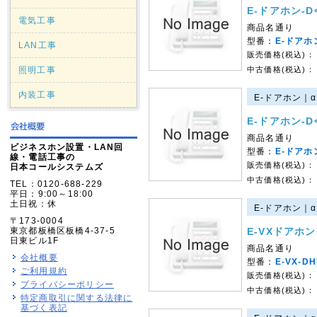
E-ドアホン-D
電気工事
商品名通り
型番：
E-ドアホ
LAN工事
販売価格(税込)：
照明工事
中古価格(税込)：
内装工事
E-ドアホン｜α
E-ドアホン-D
商品名通り
ビジネスホン設置・LAN回
型番：
E-ドアホ
線・電話工事の
販売価格(税込)：
日本コールシステムズ
中古価格(税込)：
TEL：0120-688-229
平日：9:00～18:00
土日祝：休
E-ドアホン｜α
〒173-0004
東京都板橋区板橋4-37-5
E-VXドアホ
日東ビル1F
商品名通り
会社概要
型番：
E-VX-D
ご利用規約
販売価格(税込)：
プライバシーポリシー
中古価格(税込)：
特定商取引に関する法律に
基づく表記