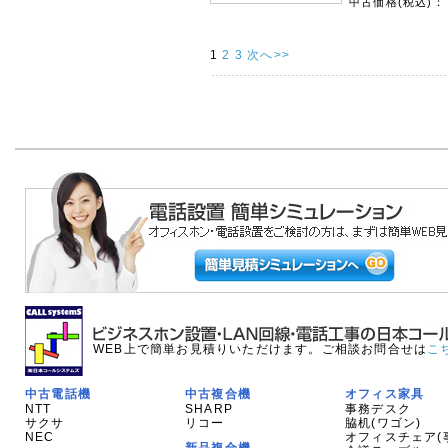
中古価格(税込)：
1
2
3
次へ>>
WEB上で簡単お見積りいただけます。ご相談お問合せは
こ
中古電話機
中古複合機
オフィス家具
NTT
SHARP
事務デスク
サクサ
リコー
脇机(ワゴン)
NEC
オフィスチェア(