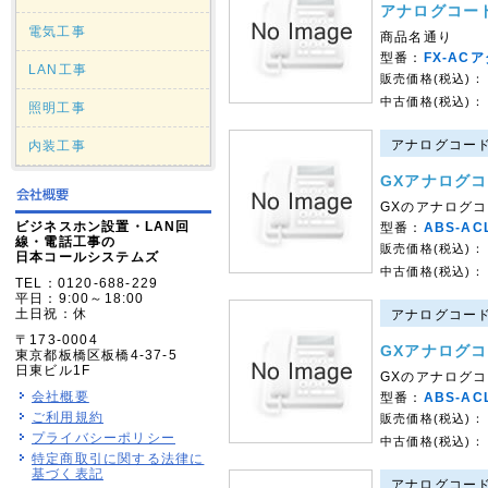
アナログコー
電気工事
商品名通り
型番：
FX-AC
LAN工事
販売価格(税込)：
中古価格(税込)：
照明工事
アナログコード
内装工事
GXアナログコ
GXのアナログ
ビジネスホン設置・LAN回
型番：
ABS-AC
線・電話工事の
販売価格(税込)：
日本コールシステムズ
中古価格(税込)：
TEL：0120-688-229
平日：9:00～18:00
土日祝：休
アナログコード
〒173-0004
GXアナログコ
東京都板橋区板橋4-37-5
日東ビル1F
GXのアナログ
会社概要
型番：
ABS-AC
ご利用規約
販売価格(税込)：
プライバシーポリシー
中古価格(税込)：
特定商取引に関する法律に
基づく表記
アナログコード