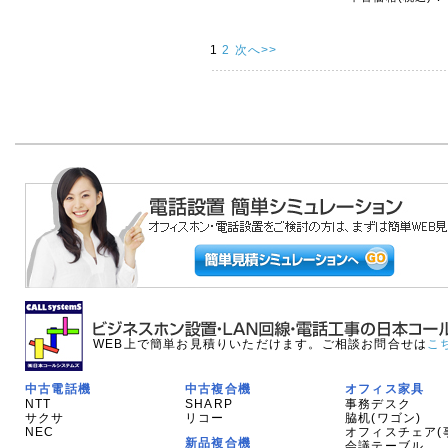
1
2
次へ>>
WEB上で簡単お見積りいただけます。ご相談お問合せは
こ
中古電話機
中古複合機
オフィス家具
NTT
SHARP
事務デスク
サクサ
リコー
脇机(ワゴン)
NEC
オフィスチェア(
新品複合機
会議テーブル