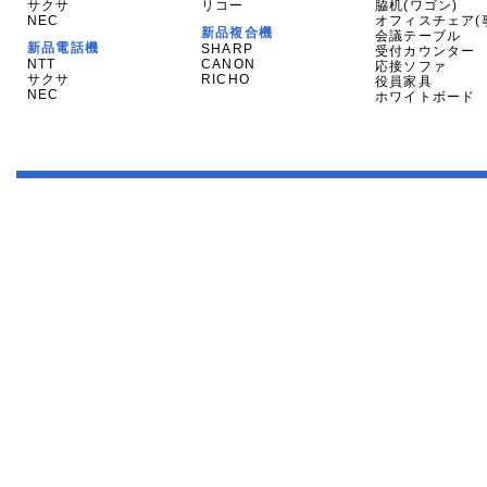
サクサ
リコー
脇机(ワゴン)
NEC
オフィスチェア(
新品複合機
会議テーブル
新品電話機
SHARP
受付カウンター
NTT
CANON
応接ソファ
サクサ
RICHO
役員家具
NEC
ホワイトボード