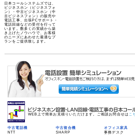
日本コールシステムズでは、
ビジネスホン（ビジネスフォ
ン）・中古ビジネスホン（中
古ビジネスフォン）の販売や
電話工事、出張PCサポート・
電話回線などの受付を行って
います。数多くの実績から築
き上げたノウハウで、お客様
のニーズにあわせた最適なプ
ランをご提供致します。
WEB上で簡単お見積りいただけます。ご相談お問合せは
こ
中古電話機
中古複合機
オフィス家具
NTT
SHARP
事務デスク