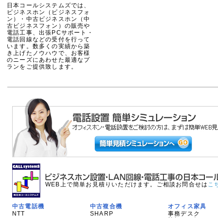
日本コールシステムズでは、
ビジネスホン（ビジネスフォ
ン）・中古ビジネスホン（中
古ビジネスフォン）の販売や
電話工事、出張PCサポート・
電話回線などの受付を行って
います。数多くの実績から築
き上げたノウハウで、お客様
のニーズにあわせた最適なプ
ランをご提供致します。
WEB上で簡単お見積りいただけます。ご相談お問合せは
こ
中古電話機
中古複合機
オフィス家具
NTT
SHARP
事務デスク