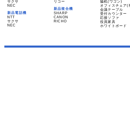
サクサ
リコー
脇机(ワゴン)
NEC
オフィスチェア(
新品複合機
会議テーブル
新品電話機
SHARP
受付カウンター
NTT
CANON
応接ソファ
サクサ
RICHO
役員家具
NEC
ホワイトボード