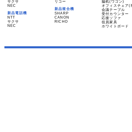
サクサ
リコー
脇机(ワゴン)
NEC
オフィスチェア(
新品複合機
会議テーブル
新品電話機
SHARP
受付カウンター
NTT
CANON
応接ソファ
サクサ
RICHO
役員家具
NEC
ホワイトボード