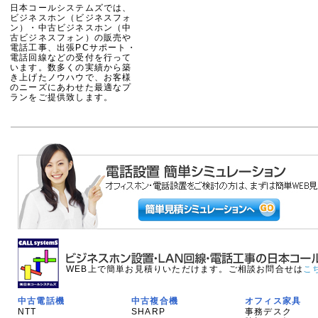
日本コールシステムズでは、
ビジネスホン（ビジネスフォ
ン）・中古ビジネスホン（中
古ビジネスフォン）の販売や
電話工事、出張PCサポート・
電話回線などの受付を行って
います。数多くの実績から築
き上げたノウハウで、お客様
のニーズにあわせた最適なプ
ランをご提供致します。
WEB上で簡単お見積りいただけます。ご相談お問合せは
こ
中古電話機
中古複合機
オフィス家具
NTT
SHARP
事務デスク