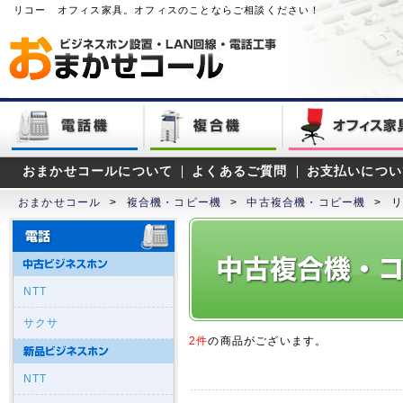
リコー オフィス家具。オフィスのことならご相談ください！
おまかせコールについて
よくあるご質問
お支払いについ
おまかせコール
>
複合機・コピー機
>
中古複合機・コピー機
>
リ
NTT
サクサ
2件
の商品がございます。
NTT