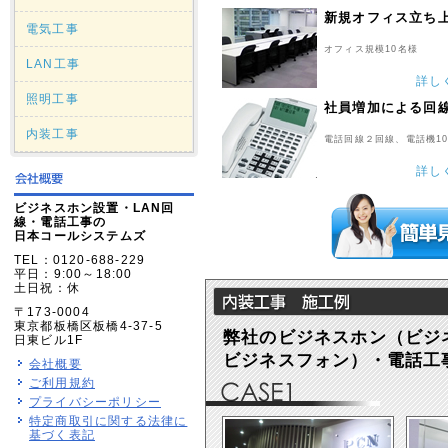
新規オフィス立ち
電気工事
オフィス規模10名様
LAN工事
詳し
照明工事
社員増加による回
内装工事
電話回線２回線、電話機1
詳し
ビジネスホン設置・LAN回
線・電話工事の
日本コールシステムズ
TEL：0120-688-229
平日：9:00～18:00
土日祝：休
〒173-0004
東京都板橋区板橋4-37-5
弊社のビジネスホン（ビジ
日東ビル1F
ビジネスフォン）・電話工
会社概要
ご利用規約
プライバシーポリシー
特定商取引に関する法律に
基づく表記