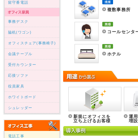
留守番電話
複数事務所
事務デスク
コールセンタ
脇机(ワゴン)
オフィスチェア(事務椅子)
ホテル
会議テーブル
受付カウンター
応接ソファ
役員家具
ホワイトボード
シュレッダー
新規にオフィスを
運
立ち上げるお客様
増
電話工事