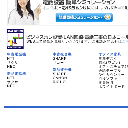
WEB上で簡単お見積りいただけます。ご相談お問合せは
こ
中古電話機
中古複合機
オフィス家具
NTT
SHARP
事務デスク
サクサ
リコー
脇机(ワゴン)
NEC
オフィスチェア(
新品複合機
会議テーブル
新品電話機
SHARP
受付カウンター
NTT
CANON
応接ソファ
サクサ
RICHO
役員家具
NEC
ホワイトボード