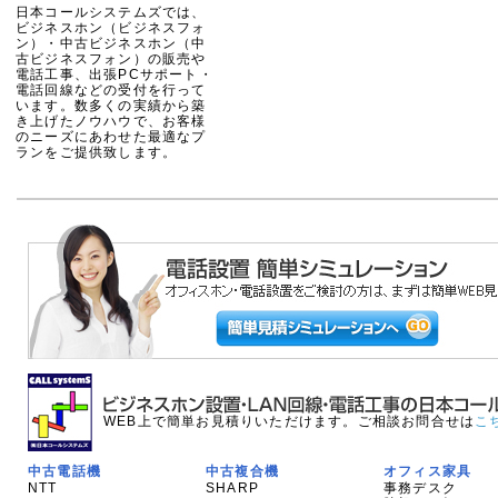
日本コールシステムズでは、
ビジネスホン（ビジネスフォ
ン）・中古ビジネスホン（中
古ビジネスフォン）の販売や
電話工事、出張PCサポート・
電話回線などの受付を行って
います。数多くの実績から築
き上げたノウハウで、お客様
のニーズにあわせた最適なプ
ランをご提供致します。
WEB上で簡単お見積りいただけます。ご相談お問合せは
こ
中古電話機
中古複合機
オフィス家具
NTT
SHARP
事務デスク