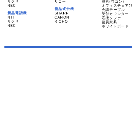
サクサ
リコー
脇机(ワゴン)
NEC
オフィスチェア(
新品複合機
会議テーブル
新品電話機
SHARP
受付カウンター
NTT
CANON
応接ソファ
サクサ
RICHO
役員家具
NEC
ホワイトボード