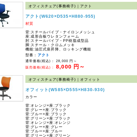
オフィスチェア(事務椅子)｜アクト
アクト(W620×D535×H880-955)
材質
背:スチールパイプ・ナイロンメッシュ
座:成形合板ウレタンフォーム
肘:スチールパイプ・PP樹脂成型品
脚:スチール・クロムメッキ
機能:油圧式座昇降、ロッキング機能
型番：
アクト
通常価格(税込)：
28,000
円～
8,000
円～
販売価格(税込)：
オフィスチェア(事務椅子)｜オフィット
オフィット(W585×D555×H830-930)
カラー
背:オレンジ×座:ブラック
背:グレー×座:ブラック
背:ブルー×座:ブラック
背:グリーン×座:ブラック
背:オレンジ×座:オレンジ
背:グレー×座:グレー
背:ブルー×座:ブルー
背:グリーン×座:グリーン