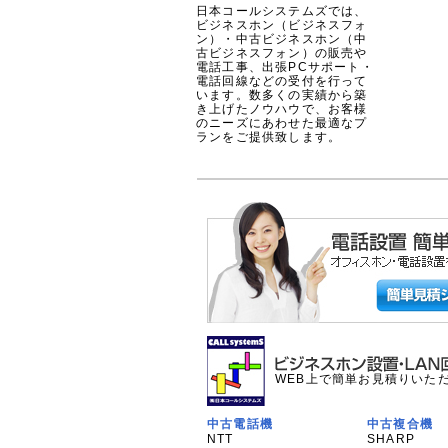
日本コールシステムズでは、
ビジネスホン（ビジネスフォ
ン）・中古ビジネスホン（中
古ビジネスフォン）の販売や
電話工事、出張PCサポート・
電話回線などの受付を行って
います。数多くの実績から築
き上げたノウハウで、お客様
のニーズにあわせた最適なプ
ランをご提供致します。
WEB上で簡単お見積りいた
中古電話機
中古複合機
NTT
SHARP