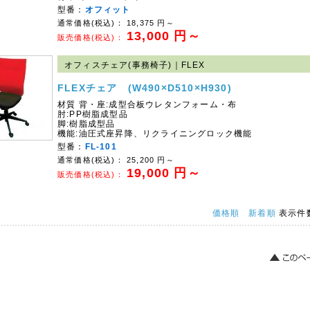
型番：
オフィット
通常価格(税込)：
18,375
円～
13,000
円～
販売価格(税込)：
オフィスチェア(事務椅子)｜FLEX
FLEXチェア (W490×D510×H930)
材質 背・座:成型合板ウレタンフォーム・布
肘:PP樹脂成型品
脚:樹脂成型品
機能:油圧式座昇降、リクライニングロック機能
型番：
FL-101
通常価格(税込)：
25,200
円～
19,000
円～
販売価格(税込)：
価格順
新着順
表示件