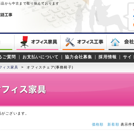
新品から中古まで取り揃えております
るご質問
お支払いについて
協力会社募集
採用情報
サイ
フィス家具
>
オフィスチェア(事務椅子)
品がございます。
価格順
新着順
表示件