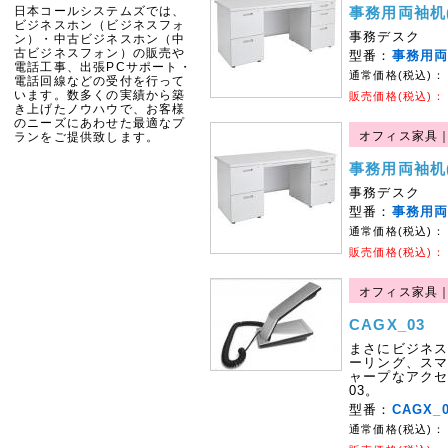
日本コールシステムズでは、
事務用両袖机(W
ビジネスホン（ビジネスフォ
事務デスク
ン）・中古ビジネスホン（中
古ビジネスフォン）の販売や
型番：
事務用
電話工事、出張PCサポート・
通常価格(税込)：
電話回線などの受付を行って
います。数多くの実績から築
販売価格(税込)：
き上げたノウハウで、お客様
のニーズにあわせた最適なプ
オフィス家具
ランをご提供致します。
事務用両袖机(W
事務デスク
型番：
事務用
通常価格(税込)：
販売価格(税込)：
オフィス家具｜
CAGX_03
まさにビジネ
ーリング、ス
ャープなアクセ
03。
型番：
CAGX_
通常価格(税込)：