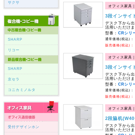
サクサ
オフィス家具
3段インサイドワ
デスク下から
活用いただけ
型番：
CRシリ
通常価格(税込)：
SHARP
販売価格(税込)：
リコー
オフィス家具
3段インサイド
SHARP
デスク下から
活用いただけ
京セラ
型番：
CRシリ
コニカミノルタ
通常価格(税込)：
販売価格(税込)：
オフィス家具
2段脇机(W400
デスク下から
受付デザインホン
活用いただけ