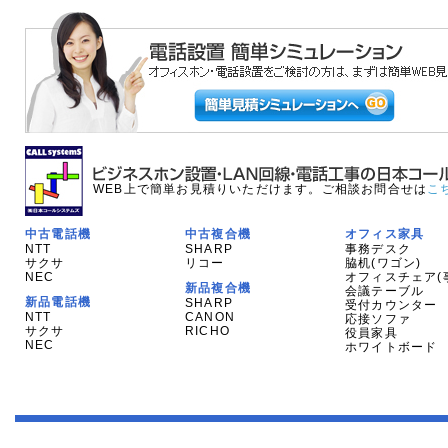
WEB上で簡単お見積りいただけます。ご相談お問合せは
こ
中古電話機
中古複合機
オフィス家具
NTT
SHARP
事務デスク
サクサ
リコー
脇机(ワゴン)
NEC
オフィスチェア(
新品複合機
会議テーブル
新品電話機
SHARP
受付カウンター
NTT
CANON
応接ソファ
サクサ
RICHO
役員家具
NEC
ホワイトボード