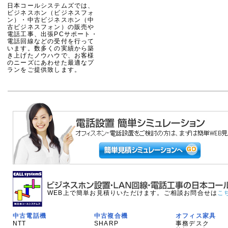
日本コールシステムズでは、
ビジネスホン（ビジネスフォ
ン）・中古ビジネスホン（中
古ビジネスフォン）の販売や
電話工事、出張PCサポート・
電話回線などの受付を行って
います。数多くの実績から築
き上げたノウハウで、お客様
のニーズにあわせた最適なプ
ランをご提供致します。
WEB上で簡単お見積りいただけます。ご相談お問合せは
こ
中古電話機
中古複合機
オフィス家具
NTT
SHARP
事務デスク