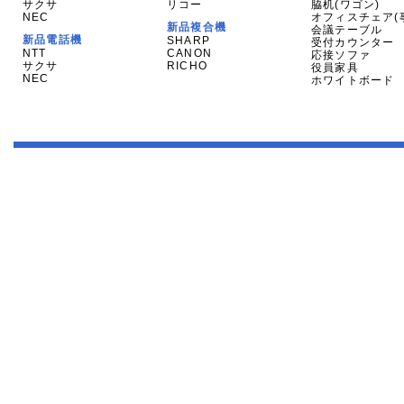
サクサ
リコー
脇机(ワゴン)
NEC
オフィスチェア(
新品複合機
会議テーブル
新品電話機
SHARP
受付カウンター
NTT
CANON
応接ソファ
サクサ
RICHO
役員家具
NEC
ホワイトボード