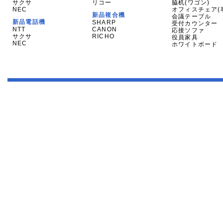
サクサ
リコー
脇机(ワゴン)
NEC
オフィスチェア(
新品複合機
会議テーブル
新品電話機
SHARP
受付カウンター
NTT
CANON
応接ソファ
サクサ
RICHO
役員家具
NEC
ホワイトボード