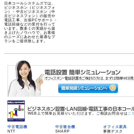
日本コールシステムズでは、
ビジネスホン（ビジネスフォ
ン）・中古ビジネスホン（中
古ビジネスフォン）の販売や
電話工事、出張PCサポート・
電話回線などの受付を行って
います。数多くの実績から築
き上げたノウハウで、お客様
のニーズにあわせた最適なプ
ランをご提供致します。
WEB上で簡単お見積りいただけます。ご相談お問合せは
こ
中古電話機
中古複合機
オフィス家具
NTT
SHARP
事務デスク