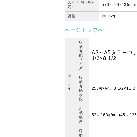
大きさ(幅×奥×
570×520×135mm
高)
質量
約12kg
ページトップへ
収
納
可
A3～A5タテヨコ、
能
1/2×8 1/2
サ
イ
ズ
上
収
ト
納
レ
可
イ
250枚/A4、8 1/2×11
能
枚
数
用
紙
52～163g/m
(45～135
2
紙
厚
収
納