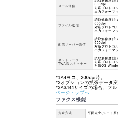
読取解像度(主走査
600dpi
メール送信
対応プロトコル
出力フォーマット
読取解像度(主走査
600dpi
ファイル送信
対応プロトコル:
出力フォーマット
読取解像度(主走査
600dpi
配信サーバー送信
対応プロトコル
出力フォーマット
読取解像度(主走
ネットワーク
対応プロトコル:T
TWAINスキャナー
対応OS:Wind
*1
A4ヨコ、200dpi時。
*2
オプションの拡張データ変
*3
A3/B4サイズの場合、フル
ページトップへ
ファクス機能
走査方式
平面走査(シート原