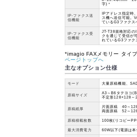
字)
*
IPアドレス指定時、
IP-ファクス送
ス機へ送信可能。V
信機能
ているG3ファクス
JT-T38規格対
IP-ファクス受
クを通じて受信が可
信機能
れているG3ファ
*
imagio FAXメモリー タ
ページトップへ
主なオプション仕様
モード
大量原稿機能、SA
A3～B6タテヨコ(B
原稿サイズ
不定形128×128～
片面原稿 40～12
原稿紙厚
両面原稿 52～12
原稿積載枚数
100枚(リコピーP
最大消費電力
60W以下(電源は本