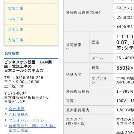
A3(タテ
電気工事
連続複写速度(毎分)
B5(ヨコ
LAN工事
B4(タテ
照明工事
1:1 1
内装工事
0.87、
固定
複写倍率
差:タ
*3
ズーム
25～40
ビジネスホン設置・LAN回
線・電話工事の
550枚
標準
日本コールシステムズ
給紙方式
TEL：0120-688-229
オプショ
imagio
平日：9:00～18:00
ン
ルPB3010
土日祝：休
連続複写枚数
1～999枚
〒173-0004
東京都板橋区板橋4-37-5
電源
100V、1
日東ビル1F
会社概要
最大消費電力
1,500W
ご利用規約
大きさ
本体のみ:6
*4
プライバシーポリシー
(幅×奥×高)
サプライテー
特定商取引に関する法律に
基づく表記
本体:89