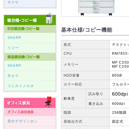
サクサ
基本仕様/コピー機能
SHARP
形式
デスクト
リコー
CPU
RM7935
MP C350
メモリー
SHARP
MP C350
HDD容量
80GB
京セラ
カラー対応
フルカラ
コニカミノルタ
600dpi
読み取り
解像度
書き込み
600dpi
階調
256階調
受付デザインホン
原稿台方式
固定式