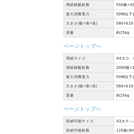
用紙積載枚数
550枚×2
最大消費電力
50W以下
大きさ(幅×奥×高)
580×62
質量
約25kg
ページトップへ
用紙サイズ
A4ヨコ、8
用紙積載枚数
2000枚×
最大消費電力
50W以下
大きさ(幅×奥×高)
580×62
質量
約25kg
ページトップへ
収納可能サイズ
A3タテ～A
収納可能枚数
125枚(8