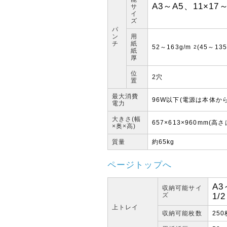
A3～A5、11×17～5
サ
イ
ズ
パ
ン
用
チ
紙
52～163g/m
(45～135
2
紙
厚
位
2穴
置
最大消費
96W以下(電源は本体か
電力
大きさ(幅
657×613×960mm(高
×奥×高)
質量
約65kg
ページトップへ
A3
収納可能サイ
ズ
1/2
上トレイ
収納可能枚数
250