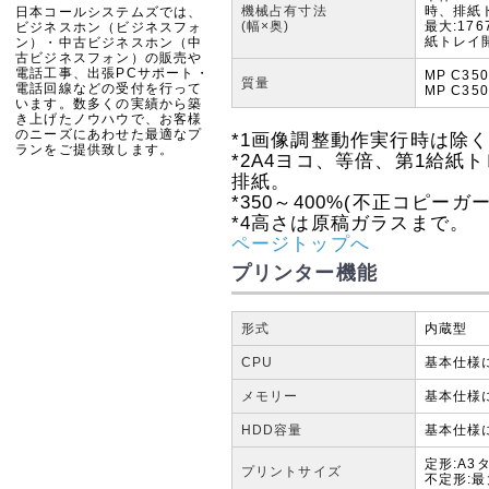
機械占有寸法
時、排紙
日本コールシステムズでは、
(幅×奥)
最大:17
ビジネスホン（ビジネスフォ
紙トレイ
ン）・中古ビジネスホン（中
古ビジネスフォン）の販売や
電話工事、出張PCサポート・
MP C35
質量
電話回線などの受付を行って
MP C350
います。数多くの実績から築
き上げたノウハウで、お客様
のニーズにあわせた最適なプ
*1
画像調整動作実行時は除
ランをご提供致します。
*2
A4ヨコ、等倍、第1給紙
排紙。
*3
50～400%(不正コピー
*4
高さは原稿ガラスまで。
ページトップへ
プリンター機能
形式
内蔵型
CPU
基本仕様
メモリー
基本仕様
HDD容量
基本仕様
定形:A3タ
プリントサイズ
不定形:最