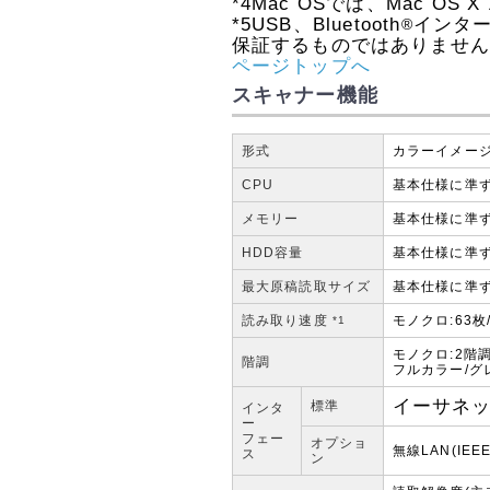
*4
Mac OSでは、Mac OS 
*5
USB、Bluetooth
インタ
®
保証するものではありませ
ページトップへ
スキャナー機能
形式
カラーイメー
CPU
基本仕様に準
メモリー
基本仕様に準
HDD容量
基本仕様に準
最大原稿読取サイズ
基本仕様に準
読み取り速度
モノクロ:63枚
*1
モノクロ:2階
階調
フルカラー/グ
イーサネット(
標準
インタ
ー
フェー
オプショ
無線LAN(IEEE8
ス
ン