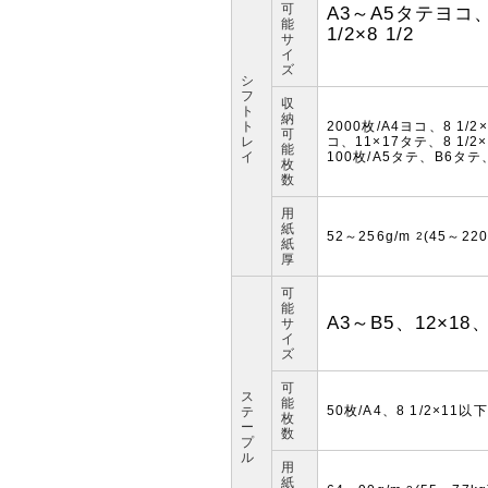
可
A3～A5タテヨコ、
能
1/2×8 1/2
サ
イ
ズ
シ
フ
収
ト
納
ト
2000枚/A4ヨコ、8 1/
可
レ
コ、11×17タテ、8 1/2
能
イ
100枚/A5タテ、B6タテ、
枚
数
用
紙
52～256g/m
(45～220
2
紙
厚
可
能
A3～B5、12×18、1
サ
イ
ズ
可
ス
能
50枚/A4、8 1/2×11以下
テ
枚
ー
数
プ
ル
用
紙