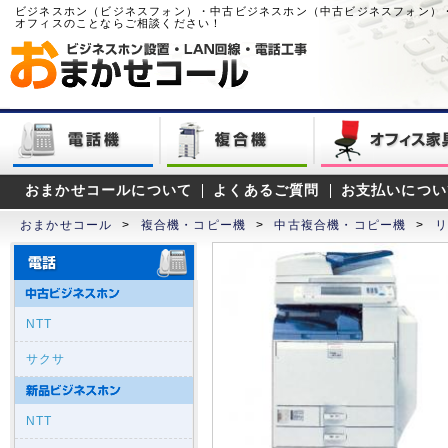
ビジネスホン（ビジネスフォン）・中古ビジネスホン（中古ビジネスフォン）
オフィスのことならご相談ください！
おまかせコールについて
よくあるご質問
お支払いについ
おまかせコール
>
複合機・コピー機
>
中古複合機・コピー機
>
リ
NTT
サクサ
NTT