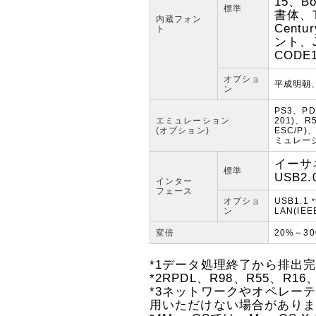
15、Bo
標準
書体、T
内蔵フォン
Cent
ト
ント、J
COD
オプショ
平成明朝
ン
PS3、PD
エミュレーション
201)、R
(オプション)
ESC/P)
ミュレーシ
イーサネ
標準
USB2.
インター
フェース
オプショ
USB1.1
ン
LAN(IEE
変倍
20%～30
*1
データ処理終了から排出
*2
RPDL、R98、R55、R1
*3
ネットワークやオペレー
用いただけない場合があり