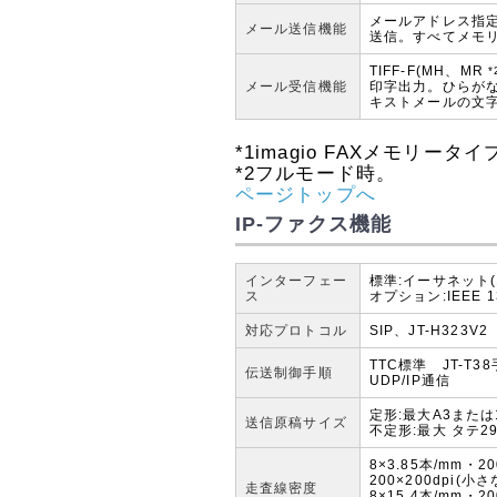
メールアドレス指
メール送信機能
送信。すべてメモ
TIFF-F(MH、MR
*
メール受信機能
印字出力。ひらが
キストメールの文
*1
imagio FAXメモリータ
*2
フルモード時。
ページトップへ
IP-ファクス機能
インターフェー
標準:イーサネット(10
ス
オプション:IEEE 139
対応プロトコル
SIP、JT-H323V2
TTC標準 JT-T38
伝送制御手順
UDP/IP通信
定形:最大A3または1
送信原稿サイズ
不定形:最大 タテ29
8×3.85本/mm・2
200×200dpi(小
走査線密度
8×15.4本/mm・20