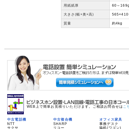
用紙紙厚
60～169
大きさ(幅×奥×高)
565×41
質量
約4kg
WEB上で簡単お見積りいただけます。ご相談お問合せは
こ
中古電話機
中古複合機
オフィス家具
NTT
SHARP
事務デスク
サクサ
リコー
脇机(ワゴン)