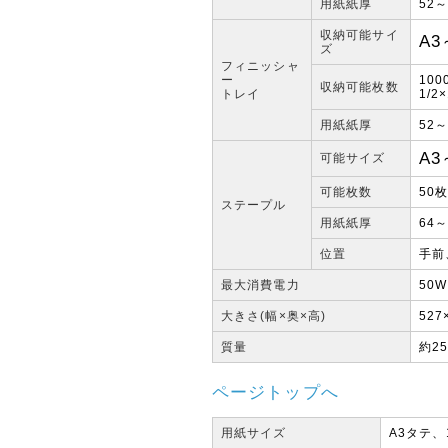
用紙紙厚
52～
収納可能サイ
A3
ズ
フィニッシャ
ー
10
収納可能枚数
トレイ
1/2
用紙紙厚
52～
A3
可能サイズ
可能枚数
50枚
ステープル
用紙紙厚
64～
位置
手前
最大消費電力
50
大きさ(幅×奥×高)
527
質量
約25
ページトップへ
用紙サイズ
A3タテ、