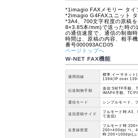
*1
imagio FAXメモリー 
*2
imagio G4FAXユニット
*3
A4、700文字程度の原稿を標準
8×3.85本/mm)で送った
の通信速度で、通信の制御
時間は、原稿の内容、相手
番号000093ACD05
ページトップへ
W-NET FAX機能
標準:イーサネット(10
適用回線
1394(IP over 1
送信:SMTP手順、T
伝送制御手順
IMAP4手順、TCP/I
通信モード
シンプルモード、
フルモード時:A3、
送信原稿サイズ
て送信)
フルモード時:200×1
走査線密度
200×400dpi
、4
*1
時:200×100dpi