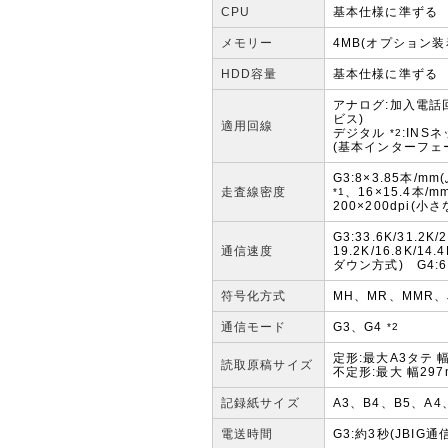
CPU
基本仕様に準ずる
メモリー
4MB(オプション装
HDD容量
基本仕様に準ずる
アナログ:加入電話回
ビス)
適用回線
デジタル
:INS
*2
(基本インターフェ
G3:8×3.85本/m
走査線密度
、16×15.4本/
*1
200×200dpi(小
G3:33.6K/31.2K/2
通信速度
19.2K/16.8K/14.
ダウン方式) G4:6
符号化方式
MH、MR、MMR、J
通信モード
G3、G4
*2
定形:最大A3タテ 幅
読取原稿サイズ
不定形:最大 幅297
記録紙サイズ
A3、B4、B5、A
電送時間
G3:約3秒(JBIG通