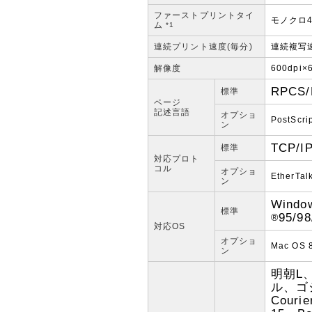
ファーストプリントタイ
モノクロ4
ム
*1
連続プリント速度(毎分)
連続複写
解像度
600dpi×
RPCS
標準
ページ
記述言語
オプショ
PostScri
ン
TCP/IP
標準
対応プロト
コル
オプショ
EtherTal
ン
Windo
標準
95/98
®
対応OS
オプショ
Mac OS 
ン
明朝L
ル、ゴ
Courie