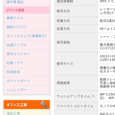
感光体種類
OPCドラ
留守番電話
レーザー
複写方式
ム方式(ク
事務デスク
現像方式
乾式2成
脇机(ワゴン)
定着方式
IHベルト
オフィスチェア(事務椅子)
シート・
複写原稿
最大原稿サ
会議テーブル
11×17(2
受付カウンター
A3(12
(100×14
応接ソファ
複写サイズ
画像欠け幅 
右:0.5～
役員家具
給紙トレイ
ホワイトボード
用紙紙厚
手差し給紙
両面時:64
シュレッダー
MP C35
ウォームアップタイム
*1
圧) MP
ファーストコピータイム
モノクロ4
電話工事
A4(ヨコ