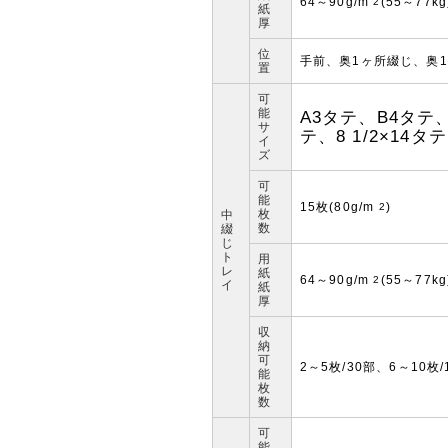
64～90g/m
(55～77kg
2
紙
厚
位
手前、奥1ヶ所綴じ、奥
置
可
能
A3タテ、B4タテ、
サ
テ、8 1/2×14タテ
イ
ズ
可
能
15枚(80g/m
)
2
枚
中
数
綴
じ
ト
用
レ
紙
64～90g/m
(55～77kg
2
イ
紙
厚
収
納
可
2～5枚/30部、6～10枚/
能
枚
数
可
能