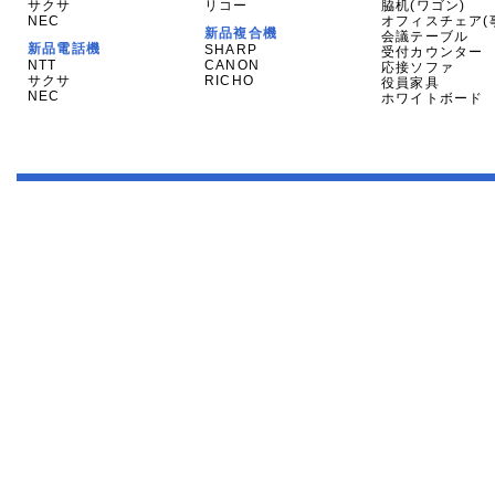
サクサ
リコー
脇机(ワゴン)
NEC
オフィスチェア(
新品複合機
会議テーブル
新品電話機
SHARP
受付カウンター
NTT
CANON
応接ソファ
サクサ
RICHO
役員家具
NEC
ホワイトボード