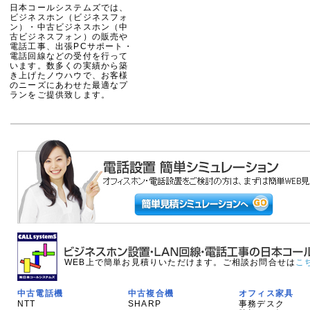
日本コールシステムズでは、
ビジネスホン（ビジネスフォ
ン）・中古ビジネスホン（中
古ビジネスフォン）の販売や
電話工事、出張PCサポート・
電話回線などの受付を行って
います。数多くの実績から築
き上げたノウハウで、お客様
のニーズにあわせた最適なプ
ランをご提供致します。
WEB上で簡単お見積りいただけます。ご相談お問合せは
こ
中古電話機
中古複合機
オフィス家具
NTT
SHARP
事務デスク