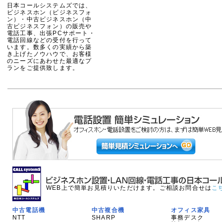
日本コールシステムズでは、
ビジネスホン（ビジネスフォ
ン）・中古ビジネスホン（中
古ビジネスフォン）の販売や
電話工事、出張PCサポート・
電話回線などの受付を行って
います。数多くの実績から築
き上げたノウハウで、お客様
のニーズにあわせた最適なプ
ランをご提供致します。
WEB上で簡単お見積りいただけます。ご相談お問合せは
こ
中古電話機
中古複合機
オフィス家具
NTT
SHARP
事務デスク