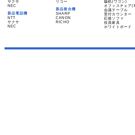
サクサ
リコー
脇机(ワゴン)
NEC
オフィスチェア(
新品複合機
会議テーブル
新品電話機
SHARP
受付カウンター
NTT
CANON
応接ソファ
サクサ
RICHO
役員家具
NEC
ホワイトボード