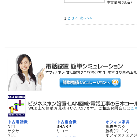
中古価格(税込)：
1
2
3
4
次へ>>
WEB上で簡単お見積りいただけます。ご相談お問合せは
こ
中古電話機
中古複合機
オフィス家具
NTT
SHARP
事務デスク
サクサ
リコー
脇机(ワゴン)
NEC
オフィスチェア(