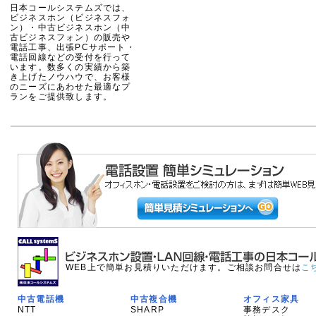
日本コールシステムズでは、
ビジネスホン（ビジネスフォ
ン）・中古ビジネスホン（中
古ビジネスフォン）の販売や
電話工事、出張PCサポート・
電話回線などの受付を行って
います。数多くの実績から築
き上げたノウハウで、お客様
のニーズにあわせた最適なプ
ランをご提供致します。
WEB上で簡単お見積りいただけます。ご相談お問合せは
こ
中古電話機
中古複合機
オフィス家具
NTT
SHARP
事務デスク