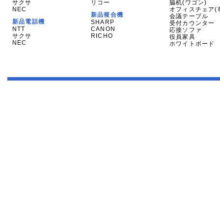
サクサ
リコー
脇机(ワゴン)
NEC
オフィスチェア(
新品複合機
会議テーブル
新品電話機
SHARP
受付カウンター
NTT
CANON
応接ソファ
サクサ
RICHO
役員家具
NEC
ホワイトボード