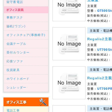
主装置
留守番電話
主装置
型番：
GT500S
販売価格(税込)：
事務デスク
中古価格(税込)：
脇机(ワゴン)
主装置・電話機｜U
オフィスチェア(事務椅子)
Regalis2主
会議テーブル
主装置
型番：
UT700St
受付カウンター
販売価格(税込)：
中古価格(税込)：
応接ソファ
主装置・電話機｜U
役員家具
Regalis2主
ホワイトボード
主装置
シュレッダー
型番：
UT700P
販売価格(税込)：
中古価格(税込)：
主装置・電話機｜U
電話工事