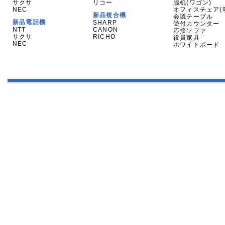
サクサ
リコー
脇机(ワゴン)
NEC
オフィスチェア(
新品複合機
会議テーブル
新品電話機
SHARP
受付カウンター
NTT
CANON
応接ソファ
サクサ
RICHO
役員家具
NEC
ホワイトボード