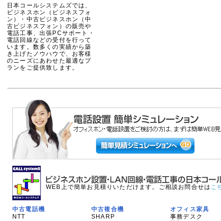
日本コールシステムズでは、
ビジネスホン（ビジネスフォ
ン）・中古ビジネスホン（中
古ビジネスフォン）の販売や
電話工事、出張PCサポート・
電話回線などの受付を行って
います。数多くの実績から築
き上げたノウハウで、お客様
のニーズにあわせた最適なプ
ランをご提供致します。
WEB上で簡単お見積りいただけます。ご相談お問合せは
こ
中古電話機
中古複合機
オフィス家具
NTT
SHARP
事務デスク