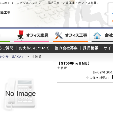
ネスホン（中古ビジネスフォン）・電話工事・内装工事・オフィス家具。
るご質問
お支払いについて
協力会社募集
採用情報
サイ
サクサ（SAXA）
>
主装置
【GT500ProⅡME】
主装置
販売価格(税込
中古価格(税込)：