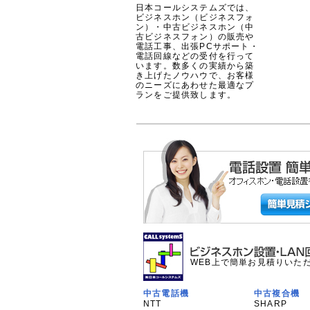
日本コールシステムズでは、
ビジネスホン（ビジネスフォ
ン）・中古ビジネスホン（中
古ビジネスフォン）の販売や
電話工事、出張PCサポート・
電話回線などの受付を行って
います。数多くの実績から築
き上げたノウハウで、お客様
のニーズにあわせた最適なプ
ランをご提供致します。
WEB上で簡単お見積りいた
中古電話機
中古複合機
NTT
SHARP