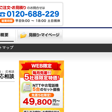
トマップ
)：
応相談
応相談