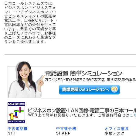
日本コールシステムズでは、
ビジネスホン（ビジネスフォ
ン）・中古ビジネスホン（中
古ビジネスフォン）の販売や
電話工事、出張PCサポート・
電話回線などの受付を行って
います。数多くの実績から築
き上げたノウハウで、お客様
のニーズにあわせた最適なプ
ランをご提供致します。
WEB上で簡単お見積りいただけます。ご相談お問合せは
こ
中古電話機
中古複合機
オフィス家具
NTT
SHARP
事務デスク