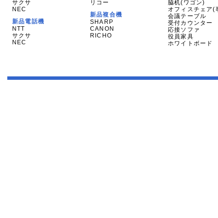
サクサ
リコー
脇机(ワゴン)
NEC
オフィスチェア(
新品複合機
会議テーブル
新品電話機
SHARP
受付カウンター
NTT
CANON
応接ソファ
サクサ
RICHO
役員家具
NEC
ホワイトボード