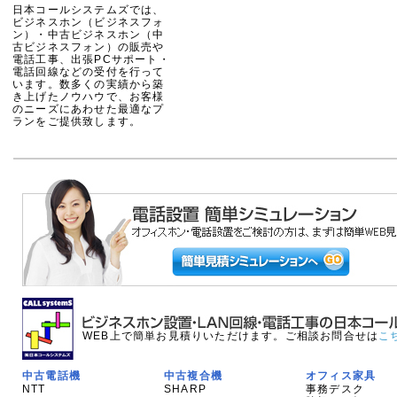
日本コールシステムズでは、
ビジネスホン（ビジネスフォ
ン）・中古ビジネスホン（中
古ビジネスフォン）の販売や
電話工事、出張PCサポート・
電話回線などの受付を行って
います。数多くの実績から築
き上げたノウハウで、お客様
のニーズにあわせた最適なプ
ランをご提供致します。
WEB上で簡単お見積りいただけます。ご相談お問合せは
こ
中古電話機
中古複合機
オフィス家具
NTT
SHARP
事務デスク