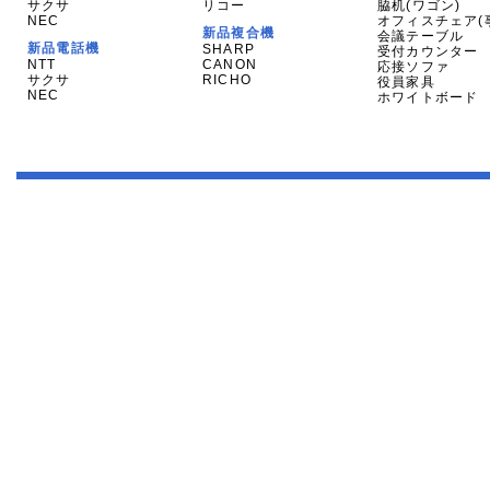
サクサ
リコー
脇机(ワゴン)
NEC
オフィスチェア(
新品複合機
会議テーブル
新品電話機
SHARP
受付カウンター
NTT
CANON
応接ソファ
サクサ
RICHO
役員家具
NEC
ホワイトボード