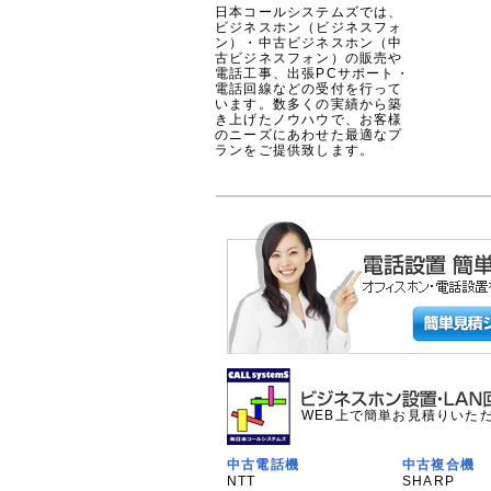
日本コールシステムズでは、
ビジネスホン（ビジネスフォ
ン）・中古ビジネスホン（中
古ビジネスフォン）の販売や
電話工事、出張PCサポート・
電話回線などの受付を行って
います。数多くの実績から築
き上げたノウハウで、お客様
のニーズにあわせた最適なプ
ランをご提供致します。
WEB上で簡単お見積りいた
中古電話機
中古複合機
NTT
SHARP