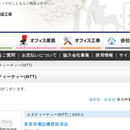
オフィスのことならご相談ください！
るご質問
お支払いについて
協力会社募集
採用情報
サイ
ティーティー(NTT)
ティーティー(NTT)
品がございます。
価格順
新着順
表示件
エヌティーティー(NTT)｜αGX-L
客室用電話機壁掛用品