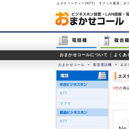
エヌティーティー(NTT) オフィス家具。
おまかせコールについて
よくあ
おまかせコール
>
客室電話機
>
エヌ
エヌ
3件
の商
NTT
サクサ
NTT