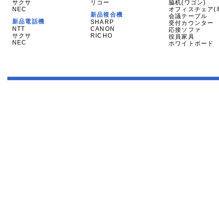
サクサ
リコー
脇机(ワゴン)
NEC
オフィスチェア(
新品複合機
会議テーブル
新品電話機
SHARP
受付カウンター
NTT
CANON
応接ソファ
サクサ
RICHO
役員家具
NEC
ホワイトボード