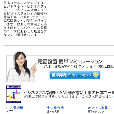
日本コールシステムズでは、
ビジネスホン（ビジネスフォ
ン）・中古ビジネスホン（中
古ビジネスフォン）の販売や
電話工事、出張PCサポート・
電話回線などの受付を行って
います。数多くの実績から築
き上げたノウハウで、お客様
のニーズにあわせた最適なプ
ランをご提供致します。
WEB上で簡単お見積りいただけます。ご相談お問合せは
こ
中古電話機
中古複合機
オフィス家具
NTT
SHARP
事務デスク