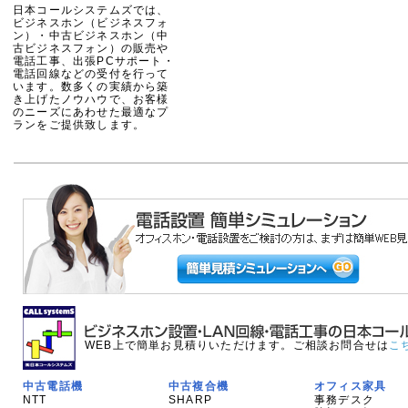
日本コールシステムズでは、
ビジネスホン（ビジネスフォ
ン）・中古ビジネスホン（中
古ビジネスフォン）の販売や
電話工事、出張PCサポート・
電話回線などの受付を行って
います。数多くの実績から築
き上げたノウハウで、お客様
のニーズにあわせた最適なプ
ランをご提供致します。
WEB上で簡単お見積りいただけます。ご相談お問合せは
こ
中古電話機
中古複合機
オフィス家具
NTT
SHARP
事務デスク