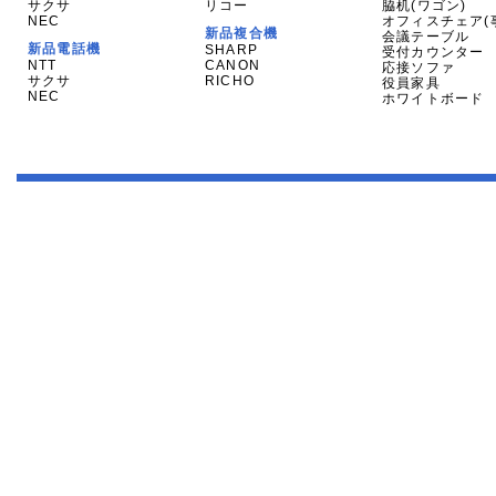
サクサ
リコー
脇机(ワゴン)
NEC
オフィスチェア(
新品複合機
会議テーブル
新品電話機
SHARP
受付カウンター
NTT
CANON
応接ソファ
サクサ
RICHO
役員家具
NEC
ホワイトボード