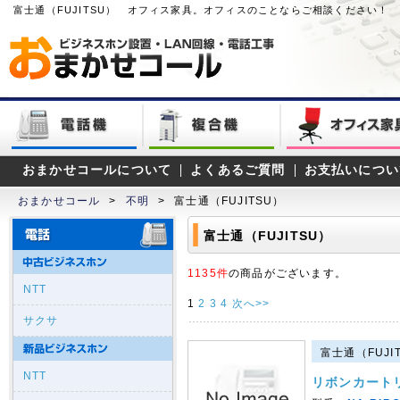
富士通（FUJITSU） オフィス家具。オフィスのことならご相談ください！
おまかせコールについて
よくあるご質問
お支払いについ
おまかせコール
>
不明
>
富士通（FUJITSU）
富士通（FUJITSU）
1135件
の商品がございます。
NTT
1
2
3
4
次へ>>
サクサ
富士通（FUJIT
NTT
リボンカート