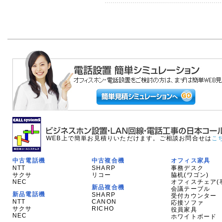
WEB上で簡単お見積りいただけます。ご相談お問合せは
こ
中古電話機
中古複合機
オフィス家具
NTT
SHARP
事務デスク
サクサ
リコー
脇机(ワゴン)
NEC
オフィスチェア(
新品複合機
会議テーブル
新品電話機
SHARP
受付カウンター
NTT
CANON
応接ソファ
サクサ
RICHO
役員家具
NEC
ホワイトボード