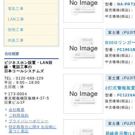
型番：
NA-PRT
電気工事
販売価格(税込)：
中古価格(税込)：
LAN工事
照明工事
富士通（FUJIT
内装工事
B30Gリンガー
型番：
FC1901
販売価格(税込)：
中古価格(税込)：
ビジネスホン設置・LAN回
線・電話工事の
日本コールシステムズ
富士通（FUJIT
TEL：0120-688-229
平日：9:00～18:00
土日祝：休
2灯式警報装置(
〒173-0004
型番：
FC1226
東京都板橋区板橋4-37-5
販売価格(税込)：
日東ビル1F
中古価格(税込)：
会社概要
ご利用規約
プライバシーポリシー
富士通（FUJIT
特定商取引に関する法律に
基づく表記
局線表示盤(LB