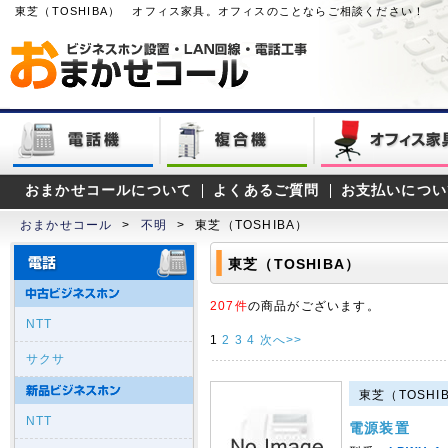
東芝（TOSHIBA） オフィス家具。オフィスのことならご相談ください！
おまかせコールについて
よくあるご質問
お支払いについ
おまかせコール
>
不明
>
東芝（TOSHIBA）
東芝（TOSHIBA）
207件
の商品がございます。
NTT
1
2
3
4
次へ>>
サクサ
東芝（TOSHIB
NTT
電源装置