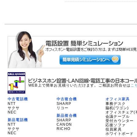
WEB上で簡単お見積りいただけます。ご相談お問合せは
こ
中古電話機
中古複合機
オフィス家具
NTT
SHARP
事務デスク
サクサ
リコー
脇机(ワゴン)
NEC
オフィスチェア(
新品複合機
会議テーブル
新品電話機
SHARP
受付カウンター
NTT
CANON
応接ソファ
サクサ
RICHO
役員家具
NEC
ホワイトボード