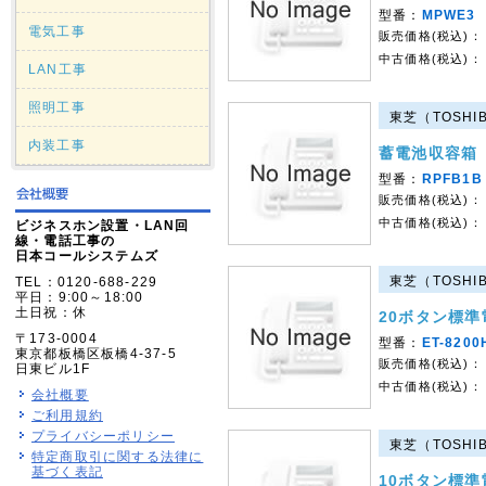
型番：
MPWE3
電気工事
販売価格(税込)：
中古価格(税込)：
LAN工事
照明工事
東芝（TOSHI
内装工事
蓄電池収容箱
型番：
RPFB1B
販売価格(税込)：
中古価格(税込)：
ビジネスホン設置・LAN回
線・電話工事の
日本コールシステムズ
東芝（TOSHI
TEL：0120-688-229
平日：9:00～18:00
土日祝：休
20ボタン標準
〒173-0004
型番：
ET-8200
東京都板橋区板橋4-37-5
販売価格(税込)：
日東ビル1F
中古価格(税込)：
会社概要
ご利用規約
プライバシーポリシー
東芝（TOSHI
特定商取引に関する法律に
基づく表記
10ボタン標準