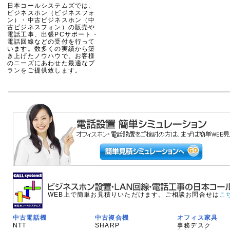
日本コールシステムズでは、
ビジネスホン（ビジネスフォ
ン）・中古ビジネスホン（中
古ビジネスフォン）の販売や
電話工事、出張PCサポート・
電話回線などの受付を行って
います。数多くの実績から築
き上げたノウハウで、お客様
のニーズにあわせた最適なプ
ランをご提供致します。
WEB上で簡単お見積りいただけます。ご相談お問合せは
こ
中古電話機
中古複合機
オフィス家具
NTT
SHARP
事務デスク