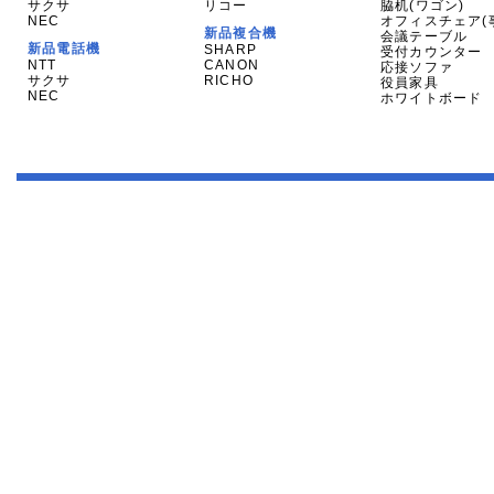
サクサ
リコー
脇机(ワゴン)
NEC
オフィスチェア(
新品複合機
会議テーブル
新品電話機
SHARP
受付カウンター
NTT
CANON
応接ソファ
サクサ
RICHO
役員家具
NEC
ホワイトボード