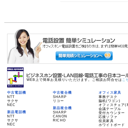
WEB上で簡単お見積りいただけます。ご相談お問合せは
こ
中古電話機
中古複合機
オフィス家具
NTT
SHARP
事務デスク
サクサ
リコー
脇机(ワゴン)
NEC
オフィスチェア(
新品複合機
会議テーブル
新品電話機
SHARP
受付カウンター
NTT
CANON
応接ソファ
サクサ
RICHO
役員家具
NEC
ホワイトボード