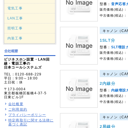
型番：
音声応答
電気工事
販売価格(税込)：
中古価格(税込)：
LAN工事
照明工事
キャノン（CAN
内装工事
1SLT分
型番：
SLT増設
販売価格(税込)：
中古価格(税込)：
ビジネスホン設置・LAN回
線・電話工事の
日本コールシステムズ
キャノン（CAN
TEL：0120-688-229
平日：9:00～18:00
土日祝：休
2内線分
〒173-0004
型番：
内線増設カ
東京都板橋区板橋4-37-5
販売価格(税込)：
日東ビル1F
中古価格(税込)：
会社概要
ご利用規約
プライバシーポリシー
キャノン（CAN
特定商取引に関する法律に
基づく表記
2局線分