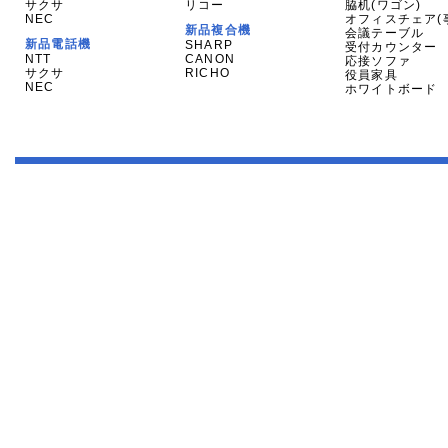
サクサ
リコー
脇机(ワゴン)
NEC
オフィスチェア(
新品複合機
会議テーブル
新品電話機
SHARP
受付カウンター
NTT
CANON
応接ソファ
サクサ
RICHO
役員家具
NEC
ホワイトボード