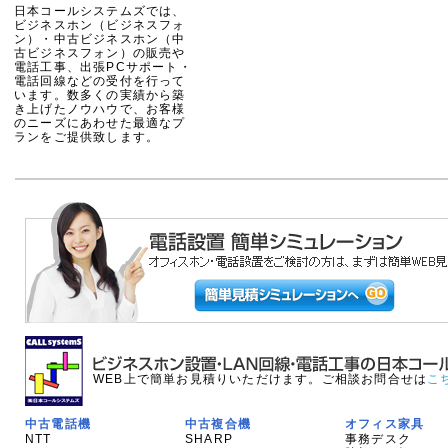
日本コールシステムズでは、
ビジネスホン（ビジネスフォ
ン）・中古ビジネスホン（中
古ビジネスフォン）の販売や
電話工事、出張PCサポート・
電話回線などの受付を行って
います。数多くの実績から築
き上げたノウハウで、お客様
のニーズにあわせた最適なプ
ランをご提供致します。
WEB上で簡単お見積りいただけます。ご相談お問合せは
こ
中古電話機
中古複合機
オフィス家具
NTT
SHARP
事務デスク