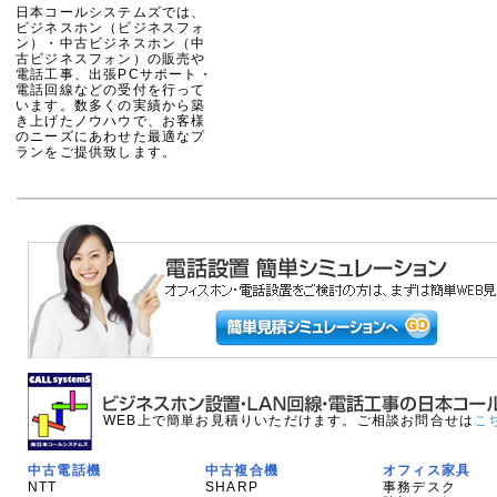
日本コールシステムズでは、
ビジネスホン（ビジネスフォ
ン）・中古ビジネスホン（中
古ビジネスフォン）の販売や
電話工事、出張PCサポート・
電話回線などの受付を行って
います。数多くの実績から築
き上げたノウハウで、お客様
のニーズにあわせた最適なプ
ランをご提供致します。
WEB上で簡単お見積りいただけます。ご相談お問合せは
こ
中古電話機
中古複合機
オフィス家具
NTT
SHARP
事務デスク