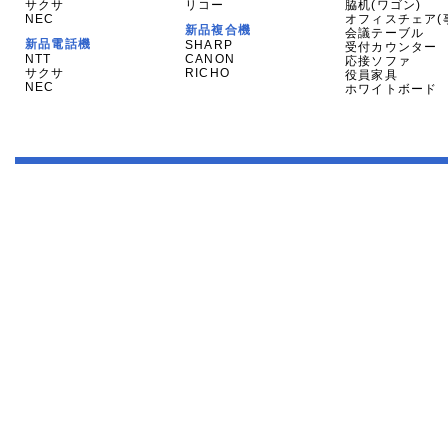
サクサ
リコー
脇机(ワゴン)
NEC
オフィスチェア(
新品複合機
会議テーブル
新品電話機
SHARP
受付カウンター
NTT
CANON
応接ソファ
サクサ
RICHO
役員家具
NEC
ホワイトボード