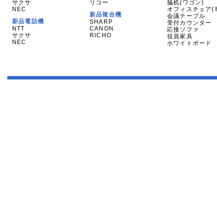
サクサ
リコー
脇机(ワゴン)
NEC
オフィスチェア(
新品複合機
会議テーブル
新品電話機
SHARP
受付カウンター
NTT
CANON
応接ソファ
サクサ
RICHO
役員家具
NEC
ホワイトボード