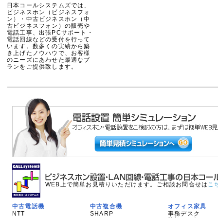
日本コールシステムズでは、
ビジネスホン（ビジネスフォ
ン）・中古ビジネスホン（中
古ビジネスフォン）の販売や
電話工事、出張PCサポート・
電話回線などの受付を行って
います。数多くの実績から築
き上げたノウハウで、お客様
のニーズにあわせた最適なプ
ランをご提供致します。
WEB上で簡単お見積りいただけます。ご相談お問合せは
こ
中古電話機
中古複合機
オフィス家具
NTT
SHARP
事務デスク