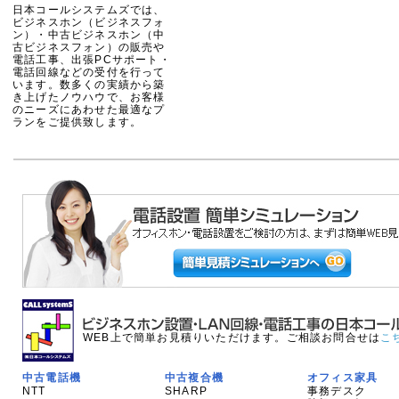
日本コールシステムズでは、
ビジネスホン（ビジネスフォ
ン）・中古ビジネスホン（中
古ビジネスフォン）の販売や
電話工事、出張PCサポート・
電話回線などの受付を行って
います。数多くの実績から築
き上げたノウハウで、お客様
のニーズにあわせた最適なプ
ランをご提供致します。
WEB上で簡単お見積りいただけます。ご相談お問合せは
こ
中古電話機
中古複合機
オフィス家具
NTT
SHARP
事務デスク