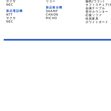
サクサ
リコー
脇机(ワゴン)
NEC
オフィスチェア(
新品複合機
会議テーブル
新品電話機
SHARP
受付カウンター
NTT
CANON
応接ソファ
サクサ
RICHO
役員家具
NEC
ホワイトボード