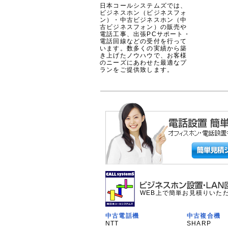
日本コールシステムズでは、
ビジネスホン（ビジネスフォ
ン）・中古ビジネスホン（中
古ビジネスフォン）の販売や
電話工事、出張PCサポート・
電話回線などの受付を行って
います。数多くの実績から築
き上げたノウハウで、お客様
のニーズにあわせた最適なプ
ランをご提供致します。
WEB上で簡単お見積りいた
中古電話機
中古複合機
NTT
SHARP