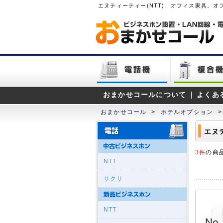
エヌティーティー(NTT) オフィス家具。
おまかせコールについて
よくあ
おまかせコール
>
ホテルオプション
>
エヌ
3件
の商
NTT
サクサ
NTT