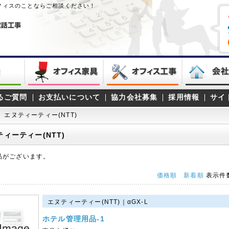
オフィスのことならご相談ください！
るご質問
お支払いについて
協力会社募集
採用情報
サイ
エヌティーティー(NTT)
ティーティー(NTT)
品がございます。
価格順
新着順
表示件
エヌティーティー(NTT)｜αGX-L
ホテル管理用品-1