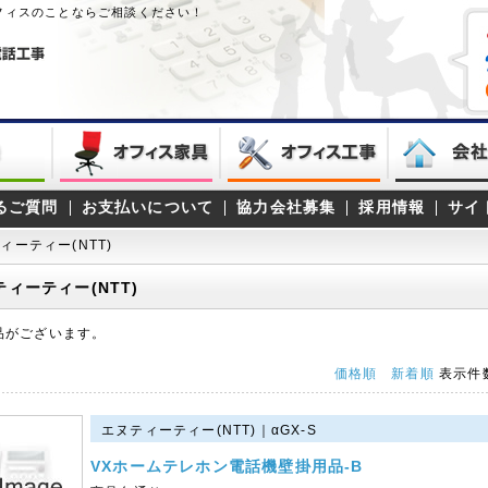
オフィスのことならご相談ください！
るご質問
お支払いについて
協力会社募集
採用情報
サイ
ィーティー(NTT)
ティーティー(NTT)
品がございます。
価格順
新着順
表示件
エヌティーティー(NTT)｜αGX-S
VXホームテレホン電話機壁掛用品-B