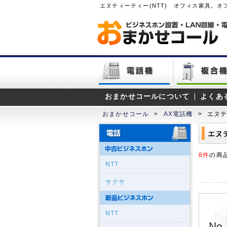
エヌティーティー(NTT) オフィス家具。
おまかせコールについて
よくあ
おまかせコール
>
AX電話機
>
エヌテ
エヌ
8件
の商
NTT
サクサ
NTT