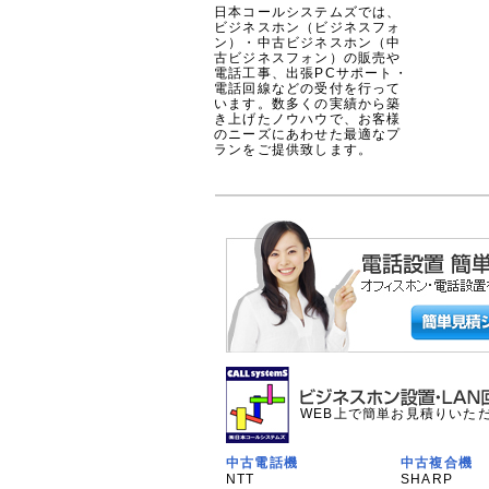
日本コールシステムズでは、
ビジネスホン（ビジネスフォ
ン）・中古ビジネスホン（中
古ビジネスフォン）の販売や
電話工事、出張PCサポート・
電話回線などの受付を行って
います。数多くの実績から築
き上げたノウハウで、お客様
のニーズにあわせた最適なプ
ランをご提供致します。
WEB上で簡単お見積りいた
中古電話機
中古複合機
NTT
SHARP