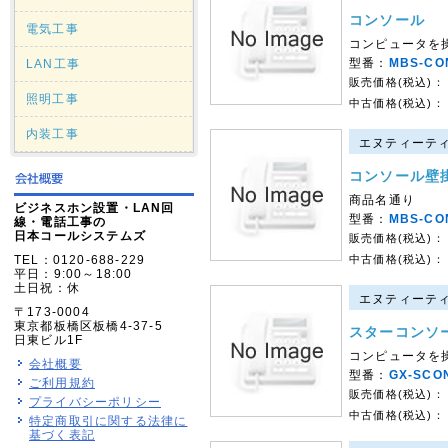
コンソール
電気工事
コンピュータを
型番：
MBS-CO
LAN工事
販売価格(税込)：
照明工事
中古価格(税込)：
内装工事
エヌティーティー
コンソール壁
商品名通り
ビジネスホン設置・LAN回
型番：
MBS-CO
線・電話工事の
日本コールシステムズ
販売価格(税込)：
TEL：0120-688-229
中古価格(税込)：
平日：9:00～18:00
土日祝：休
エヌティーティー
〒173-0004
東京都板橋区板橋4-37-5
スターコンソー
日東ビル1F
コンピュータを
会社概要
型番：
GX-SCO
ご利用規約
販売価格(税込)：
プライバシーポリシー
中古価格(税込)：
特定商取引に関する法律に
基づく表記