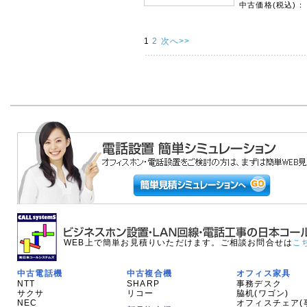
中古価格(税込)：
1
2
次へ>>
WEB上で簡単お見積りいただけます。ご相談お問合せは
こ
中古電話機
中古複合機
オフィス家具
NTT
SHARP
事務デスク
サクサ
リコー
脇机(ワゴン)
NEC
オフィスチェア(