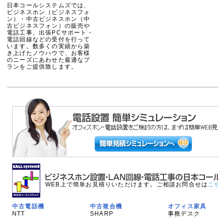
日本コールシステムズでは、
ビジネスホン（ビジネスフォ
ン）・中古ビジネスホン（中
古ビジネスフォン）の販売や
電話工事、出張PCサポート・
電話回線などの受付を行って
います。数多くの実績から築
き上げたノウハウで、お客様
のニーズにあわせた最適なプ
ランをご提供致します。
WEB上で簡単お見積りいただけます。ご相談お問合せは
こ
中古電話機
中古複合機
オフィス家具
NTT
SHARP
事務デスク