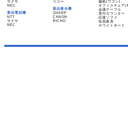
サクサ
リコー
脇机(ワゴン)
NEC
オフィスチェア(
新品複合機
会議テーブル
新品電話機
SHARP
受付カウンター
NTT
CANON
応接ソファ
サクサ
RICHO
役員家具
NEC
ホワイトボード