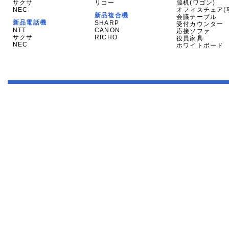
サクサ
リコー
脇机(ワゴン)
NEC
オフィスチェア(
新品複合機
会議テーブル
新品電話機
SHARP
受付カウンター
NTT
CANON
応接ソファ
サクサ
RICHO
役員家具
NEC
ホワイトボード