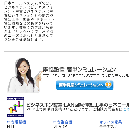
日本コールシステムズでは、
ビジネスホン（ビジネスフォ
ン）・中古ビジネスホン（中
古ビジネスフォン）の販売や
電話工事、出張PCサポート・
電話回線などの受付を行って
います。数多くの実績から築
き上げたノウハウで、お客様
のニーズにあわせた最適なプ
ランをご提供致します。
WEB上で簡単お見積りいただけます。ご相談お問合せは
こ
中古電話機
中古複合機
オフィス家具
NTT
SHARP
事務デスク