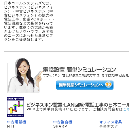
日本コールシステムズでは、
ビジネスホン（ビジネスフォ
ン）・中古ビジネスホン（中
古ビジネスフォン）の販売や
電話工事、出張PCサポート・
電話回線などの受付を行って
います。数多くの実績から築
き上げたノウハウで、お客様
のニーズにあわせた最適なプ
ランをご提供致します。
WEB上で簡単お見積りいただけます。ご相談お問合せは
こ
中古電話機
中古複合機
オフィス家具
NTT
SHARP
事務デスク