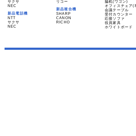
サクサ
リコー
脇机(ワゴン)
NEC
オフィスチェア(
新品複合機
会議テーブル
新品電話機
SHARP
受付カウンター
NTT
CANON
応接ソファ
サクサ
RICHO
役員家具
NEC
ホワイトボード