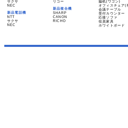
サクサ
リコー
脇机(ワゴン)
NEC
オフィスチェア(
新品複合機
会議テーブル
新品電話機
SHARP
受付カウンター
NTT
CANON
応接ソファ
サクサ
RICHO
役員家具
NEC
ホワイトボード