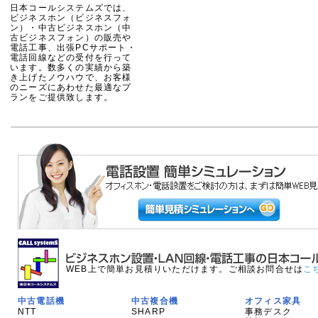
日本コールシステムズでは、
ビジネスホン（ビジネスフォ
ン）・中古ビジネスホン（中
古ビジネスフォン）の販売や
電話工事、出張PCサポート・
電話回線などの受付を行って
います。数多くの実績から築
き上げたノウハウで、お客様
のニーズにあわせた最適なプ
ランをご提供致します。
WEB上で簡単お見積りいただけます。ご相談お問合せは
こ
中古電話機
中古複合機
オフィス家具
NTT
SHARP
事務デスク