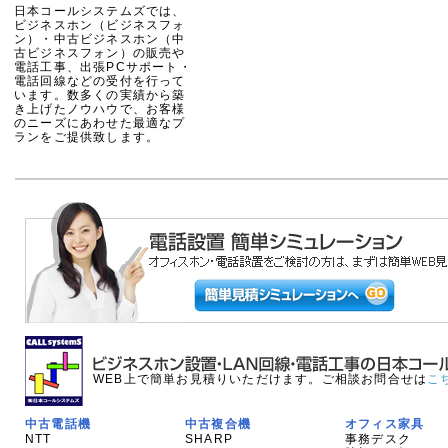
日本コールシステムズでは、
ビジネスホン（ビジネスフォ
ン）・中古ビジネスホン（中
古ビジネスフォン）の販売や
電話工事、出張PCサポート・
電話回線などの受付を行って
います。数多くの実績から築
き上げたノウハウで、お客様
のニーズにあわせた最適なプ
ランをご提供致します。
WEB上で簡単お見積りいただけます。ご相談お問合せは
こ
中古電話機
中古複合機
オフィス家具
NTT
SHARP
事務デスク