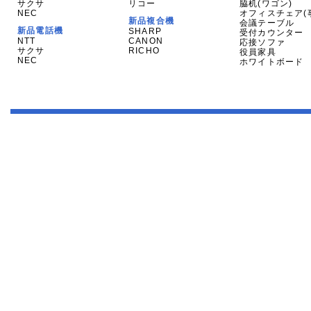
サクサ
リコー
脇机(ワゴン)
NEC
オフィスチェア(
新品複合機
会議テーブル
新品電話機
SHARP
受付カウンター
NTT
CANON
応接ソファ
サクサ
RICHO
役員家具
NEC
ホワイトボード