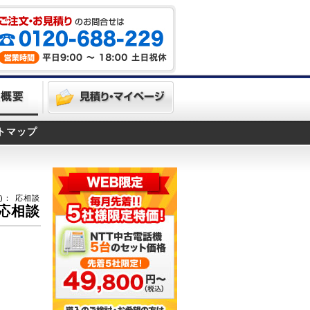
トマップ
)：
応相談
応相談