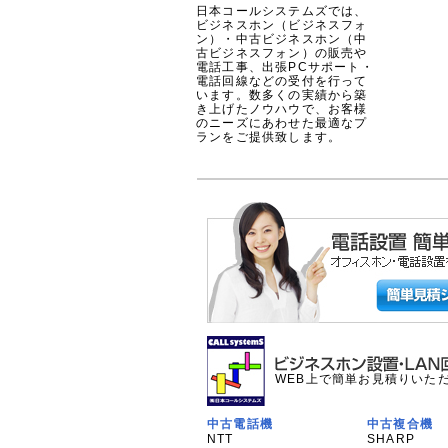
日本コールシステムズでは、
ビジネスホン（ビジネスフォ
ン）・中古ビジネスホン（中
古ビジネスフォン）の販売や
電話工事、出張PCサポート・
電話回線などの受付を行って
います。数多くの実績から築
き上げたノウハウで、お客様
のニーズにあわせた最適なプ
ランをご提供致します。
WEB上で簡単お見積りいた
中古電話機
中古複合機
NTT
SHARP