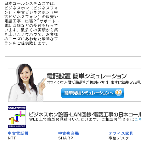
日本コールシステムズでは、
ビジネスホン（ビジネスフォ
ン）・中古ビジネスホン（中
古ビジネスフォン）の販売や
電話工事、出張PCサポート・
電話回線などの受付を行って
います。数多くの実績から築
き上げたノウハウで、お客様
のニーズにあわせた最適なプ
ランをご提供致します。
WEB上で簡単お見積りいただけます。ご相談お問合せは
こ
中古電話機
中古複合機
オフィス家具
NTT
SHARP
事務デスク