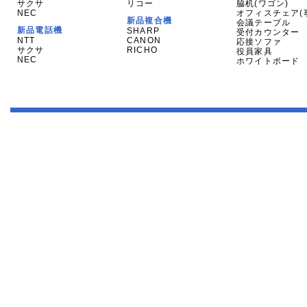
サクサ
リコー
脇机(ワゴン)
NEC
オフィスチェア(
新品複合機
会議テーブル
新品電話機
SHARP
受付カウンター
NTT
CANON
応接ソファ
サクサ
RICHO
役員家具
NEC
ホワイトボード