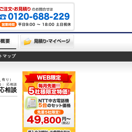
トマップ
消え有り）
)：
応相談
応相談