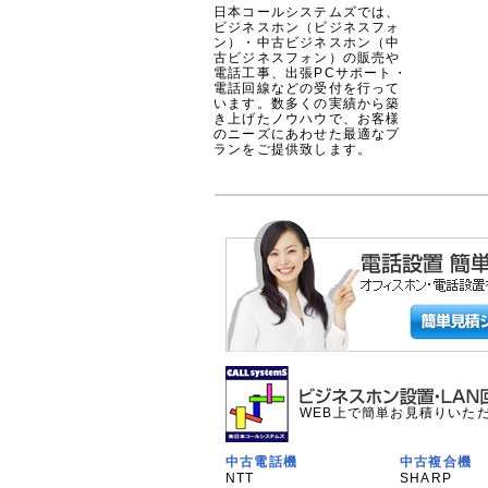
日本コールシステムズでは、
ビジネスホン（ビジネスフォ
ン）・中古ビジネスホン（中
古ビジネスフォン）の販売や
電話工事、出張PCサポート・
電話回線などの受付を行って
います。数多くの実績から築
き上げたノウハウで、お客様
のニーズにあわせた最適なプ
ランをご提供致します。
WEB上で簡単お見積りいた
中古電話機
中古複合機
NTT
SHARP