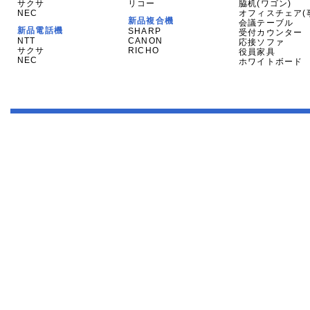
サクサ
リコー
脇机(ワゴン)
NEC
オフィスチェア(
新品複合機
会議テーブル
新品電話機
SHARP
受付カウンター
NTT
CANON
応接ソファ
サクサ
RICHO
役員家具
NEC
ホワイトボード