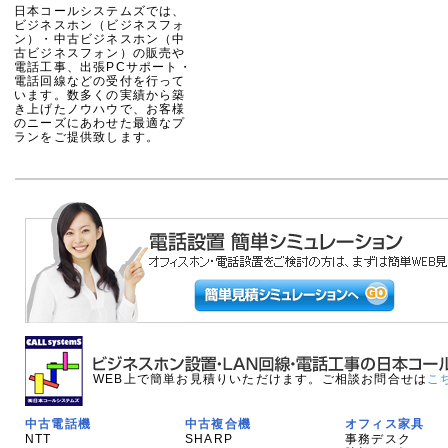
日本コールシステムズでは、
ビジネスホン（ビジネスフォ
ン）・中古ビジネスホン（中
古ビジネスフォン）の販売や
電話工事、出張PCサポート・
電話回線などの受付を行って
います。数多くの実績から築
き上げたノウハウで、お客様
のニーズにあわせた最適なプ
ランをご提供致します。
WEB上で簡単お見積りいただけます。ご相談お問合せは
こ
中古電話機
中古複合機
オフィス家具
NTT
SHARP
事務デスク