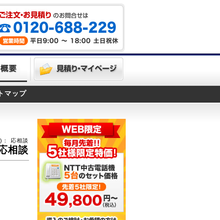
トマップ
)：
応相談
応相談