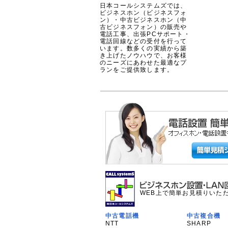
日本コールシステムズでは、
ビジネスホン（ビジネスフォ
ン）・中古ビジネスホン（中
古ビジネスフォン）の販売や
電話工事、出張PCサポート・
電話回線などの受付を行って
います。数多くの実績から築
き上げたノウハウで、お客様
のニーズにあわせた最適なプ
ランをご提供致します。
WEB上で簡単お見積りいた
中古電話機
中古複合機
NTT
SHARP