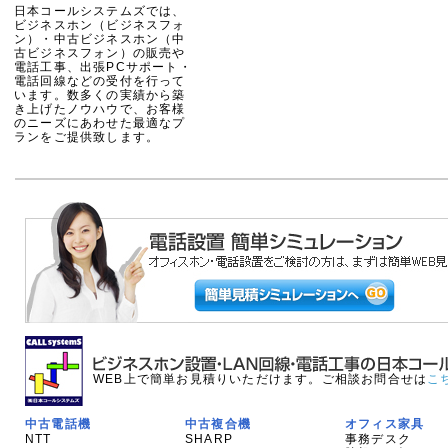
日本コールシステムズでは、
ビジネスホン（ビジネスフォ
ン）・中古ビジネスホン（中
古ビジネスフォン）の販売や
電話工事、出張PCサポート・
電話回線などの受付を行って
います。数多くの実績から築
き上げたノウハウで、お客様
のニーズにあわせた最適なプ
ランをご提供致します。
WEB上で簡単お見積りいただけます。ご相談お問合せは
こ
中古電話機
中古複合機
オフィス家具
NTT
SHARP
事務デスク