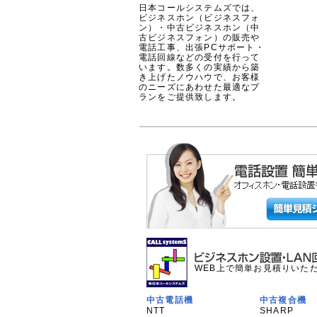
日本コールシステムズでは、
ビジネスホン（ビジネスフォ
ン）・中古ビジネスホン（中
古ビジネスフォン）の販売や
電話工事、出張PCサポート・
電話回線などの受付を行って
います。数多くの実績から築
き上げたノウハウで、お客様
のニーズにあわせた最適なプ
ランをご提供致します。
WEB上で簡単お見積りいた
中古電話機
中古複合機
NTT
SHARP