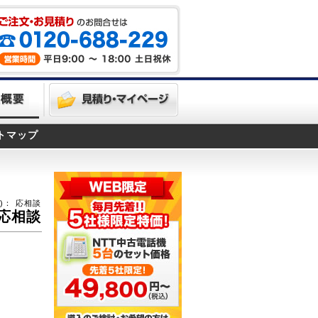
トマップ
)：
応相談
応相談