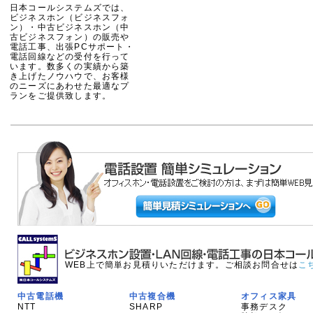
日本コールシステムズでは、
ビジネスホン（ビジネスフォ
ン）・中古ビジネスホン（中
古ビジネスフォン）の販売や
電話工事、出張PCサポート・
電話回線などの受付を行って
います。数多くの実績から築
き上げたノウハウで、お客様
のニーズにあわせた最適なプ
ランをご提供致します。
WEB上で簡単お見積りいただけます。ご相談お問合せは
こ
中古電話機
中古複合機
オフィス家具
NTT
SHARP
事務デスク