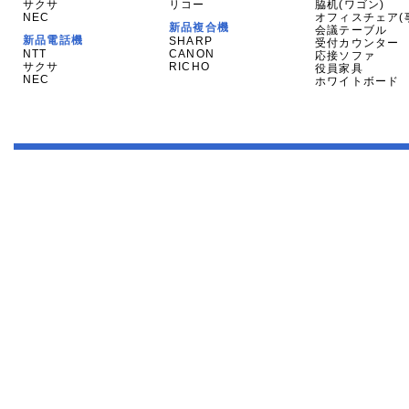
サクサ
リコー
脇机(ワゴン)
NEC
オフィスチェア(
新品複合機
会議テーブル
新品電話機
SHARP
受付カウンター
NTT
CANON
応接ソファ
サクサ
RICHO
役員家具
NEC
ホワイトボード