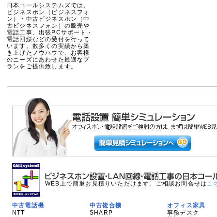
日本コールシステムズでは、
ビジネスホン（ビジネスフォ
ン）・中古ビジネスホン（中
古ビジネスフォン）の販売や
電話工事、出張PCサポート・
電話回線などの受付を行って
います。数多くの実績から築
き上げたノウハウで、お客様
のニーズにあわせた最適なプ
ランをご提供致します。
WEB上で簡単お見積りいただけます。ご相談お問合せは
こ
中古電話機
中古複合機
オフィス家具
NTT
SHARP
事務デスク