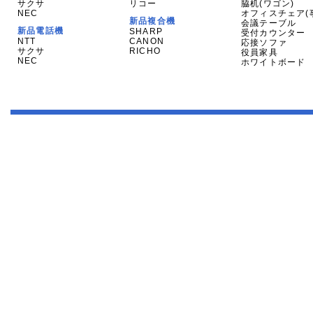
サクサ
リコー
脇机(ワゴン)
NEC
オフィスチェア(
新品複合機
会議テーブル
新品電話機
SHARP
受付カウンター
NTT
CANON
応接ソファ
サクサ
RICHO
役員家具
NEC
ホワイトボード