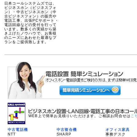
日本コールシステムズでは、
ビジネスホン（ビジネスフォ
ン）・中古ビジネスホン（中
古ビジネスフォン）の販売や
電話工事、出張PCサポート・
電話回線などの受付を行って
います。数多くの実績から築
き上げたノウハウで、お客様
のニーズにあわせた最適なプ
ランをご提供致します。
WEB上で簡単お見積りいただけます。ご相談お問合せは
こ
中古電話機
中古複合機
オフィス家具
NTT
SHARP
事務デスク