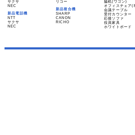
サクサ
リコー
脇机(ワゴン)
NEC
オフィスチェア(
新品複合機
会議テーブル
新品電話機
SHARP
受付カウンター
NTT
CANON
応接ソファ
サクサ
RICHO
役員家具
NEC
ホワイトボード